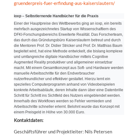
gruenderpreis-fuer-erfindung-aus-kaiserslautern/
ioxp – Selbstlernende Handbücher für die Praxis
Einer der Hauptpreise des Wettbewerbs ging an ioxp, ein bereits
mehrfach ausgezeichnetes Startup von Wissenschaftlern des
DFKI-Forschungsbereichs Erweiterte Realität. Das Forscherteam,
das durch das Gründungsbüro Kaiserslautern betreut und durch
die Mentoren Prof. Dr. Didier Stricker und Prof. Dr. Matthias Baum
begleitet wird, hat eine Methode entwickelt, die bislang komplexe
und umfangreiche digitale Handbücher mittels Cognitive
Augmented Reality produktiver und allgemeiner einsetzbar
macht. Mit einem Gesamtkonzept aus Soft- und Hardware werden
manuelle Arbeitsschritte für den Endverbraucher
nutzerfreundlicher und effektiver gestaltet. Hierzu lernt ein
spezielles Computerprogramm anhand von Videobeispielen
konkrete Arbeitsabläufe, deren Inhalte dann über eine Datenbrille
Schritt für Schritt ins Sichtfeld des Nutzers eingeblendet werden.
Innerhalb des Workflows werden so Fehler vermieden und
Arbeitsschritte schneller erlernt. Belohnt wurde das Konzept mit
einem Preisgeld in Höhe von 30.000 Euro.
Kontaktdaten:
Geschäftsführer und Projektleiter: Nils Petersen