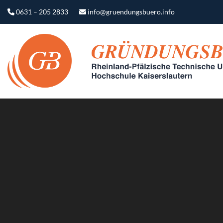
0631 – 205 2833
info@gruendungsbuero.info
Video-
Player