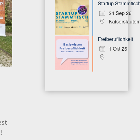
Startup Stammtisc
24 Sep 26
Kaiserslauter
Freiberuflichkeit
1 Okt 26
est
!