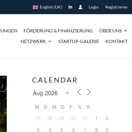
English (UK)
Login
Registrieren
TUNGEN
FÖRDERUNG & FINANZIERUNG
ÜBER UNS
NETZWERK
STARTUP-GALERIE
KONTAKT
CALENDAR
M
D
M
D
F
S
S
27
28
29
30
31
1
2
8
3
4
5
6
7
9