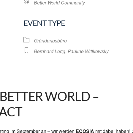
Better World Community
EVENT TYPE
lendar
iCalendar
Office 365
Gründungsbüro
Bernhard Lorig
,
Pauline Wittkowsky
 BETTER WORLD –
PACT
Meeting im September an – wir werden
ECOSIA
mit dabei haben! 