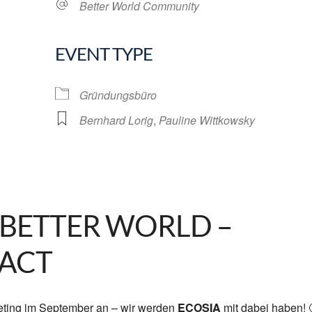
Better World Community
EVENT TYPE
lendar
iCalendar
Office 365
Gründungsbüro
Bernhard Lorig
,
Pauline Wittkowsky
 BETTER WORLD –
PACT
Meeting im September an – wir werden
ECOSIA
mit dabei haben! 