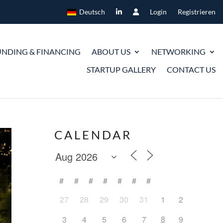
Deutsch
Login
Registrieren
UNDING & FINANCING
ABOUT US
NETWORKING
STARTUP GALLERY
CONTACT US
CALENDAR
#
#
#
#
#
#
#
27
28
29
30
31
1
2
8
3
4
5
6
7
9