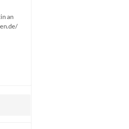
in an
men.de/