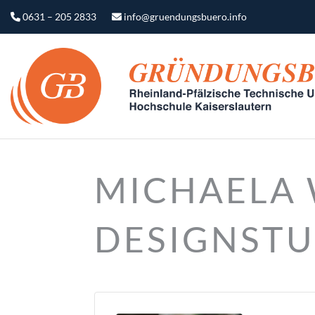
0631 – 205 2833
info@gruendungsbuero.info
MICHAELA 
DESIGNSTU