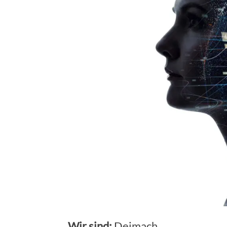
Wir sind:
Deimach