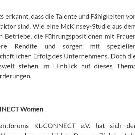
 erkannt, dass die Talente und Fähigkeiten vo
faktor sind. Wie eine McKinsey-Studie aus de
n Betriebe, die Führungspositionen mit Fraue
ere Rendite und sorgen mit spezielle
chaftlichen Erfolg des Unternehmens. Doch di
tswelt stehen im Hinblick auf dieses Them
orderungen.
CONNECT Women
ntforums KL·CONNECT e.V. hat sich de