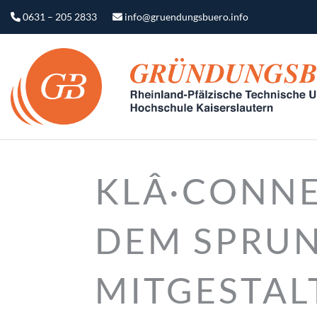
0631 – 205 2833
info@gruendungsbuero.info
KLÂ·CONN
DEM SPRUN
MITGESTAL