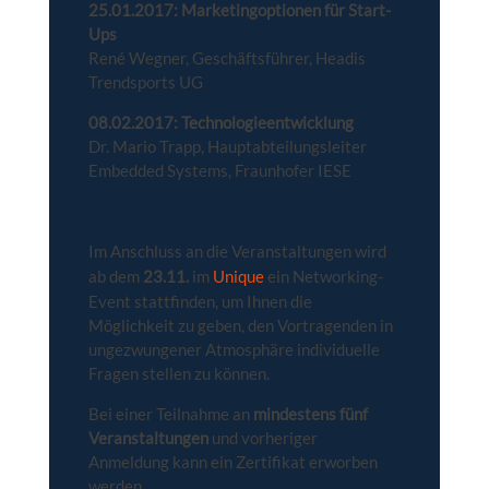
25.01.2017: Marketingoptionen für Start-
Ups
René Wegner, Geschäftsführer, Headis
Trendsports UG
08.02.2017: Technologieentwicklung
Dr. Mario Trapp, Hauptabteilungsleiter
Embedded Systems, Fraunhofer IESE
Im Anschluss an die Veranstaltungen wird
ab dem
23.11.
im
Unique
ein Networking-
Event stattfinden, um Ihnen die
Möglichkeit zu geben, den Vortragenden in
ungezwungener Atmosphäre individuelle
Fragen stellen zu können.
Bei einer Teilnahme an
mindestens fünf
Veranstaltungen
und vorheriger
Anmeldung kann ein Zertifikat erworben
werden.