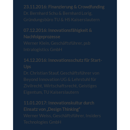
23.11.2016: Finanzierung & Crowdfunding
Dr. Bernhard Schu & Bernhard Lorig,
Gründungsbüro TU & HS Kaiserslautern
07.12.2016: Innovationsfähigkeit &
Nachfolgeprozesse
Werner Klein, Geschäftsführer, psb
Intralogistics GmbH
14.12.2016: Innovationsschutz für Start-
Ups
Dr. Christian Stauf, Geschäftsführer von
Beyond Innovation UG & Lehrstuhl für
Zivilrecht, Wirtschaftsrecht, Geistiges
Eigentum, TU Kaiserslautern
11.01.2017: Innovationskultur durch
Einsatz von „Design Thinking“
Werner Weiss, Geschäftsführer, Insiders
Technologies GmbH