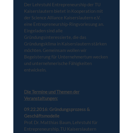
Der Lehrstuhl Entrepreneurship der TU
Kaiserslautern bietet in Kooperation mit
der Science Alliance Kaiserslautern e.V.
eine Entrepreneurship-Ringvorlesung an.
Eingeladen sind alle
Gründungsinteressierte, die das
Gründungsklima in Kaiserslautern stärken
möchten. Gemeinsam wollen wir
Begeisterung für Unternehmertum wecken
und unternehmerische Fähigkeiten
entwickeln.
Die Termine und Themen der
Veranstaltungen:
09.22.2016: Gründungsprozess &
Geschäftsmodelle
Prof. Dr. Matthias Baum, Lehrstuhl für
Entrepreneurship, TU Kaiserslautern