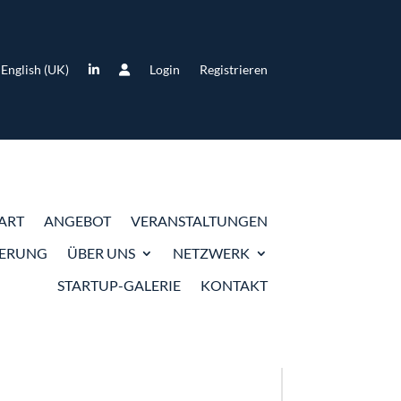
English (UK)
Login
Registrieren
VERAN
ART
ANGEBOT
VERANSTALTUNGEN
IERUNG
ÜBER UNS
NETZWERK
NETW
STARTUP-GALERIE
KONTAKT