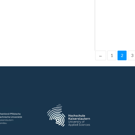
←
1
2
3