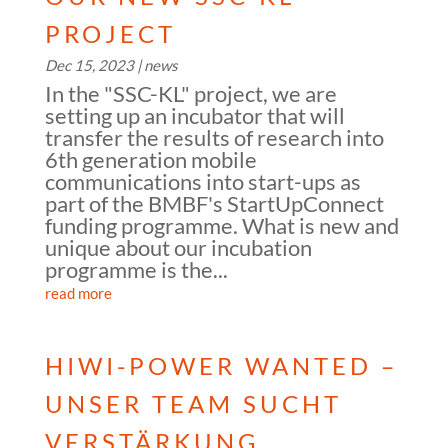
PROJECT
Dec 15, 2023
|
news
In the "SSC-KL" project, we are
setting up an incubator that will
transfer the results of research into
6th generation mobile
communications into start-ups as
part of the BMBF's StartUpConnect
funding programme. What is new and
unique about our incubation
programme is the...
read more
HIWI-POWER WANTED –
UNSER TEAM SUCHT
VERSTÄRKUNG