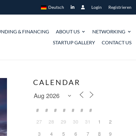
Deutsch
Login
Registrieren
UNDING & FINANCING
ABOUT US
NETWORKING
STARTUP GALLERY
CONTACT US
CALENDAR
#
#
#
#
#
#
#
27
28
29
30
31
1
2
8
3
4
5
6
7
9