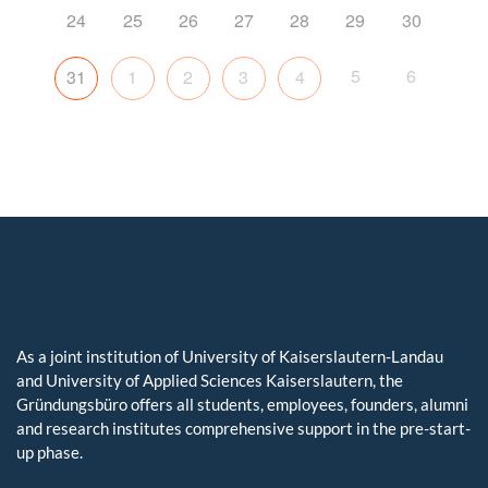
24
25
26
27
28
29
30
5
6
31
1
2
3
4
As a joint institution of University of Kaiserslautern-Landau
and University of Applied Sciences Kaiserslautern, the
Gründungsbüro offers all students, employees, founders, alumni
and research institutes comprehensive support in the pre-start-
up phase.